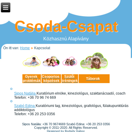
Csoda-Csapat
Közhasznú Alapívány
Ön itt van:
Home
Kapcsolat
Gyerek
-
Csoportos
-
Szülői
-
XXX
Táborok
XXXX
problémák
képzések
tréningek
Sipos Natália
Kuratórium elnöke, kineziológus, szaktanácsadó, coach
Telefon: +36 70 96 74 669
Szabó Edina
Kuratóriumi tag, kineziológus, grafológus, fülakupunktúrás
addiktológus
Telefon: +36 20 253 0356
Sipos Natália: +36 70 9674669 Szabó Edina: +36 20 253 0356
Copyright © 2011-2020. All Rights Reserved.
Designed by
Borbély Gábor
.